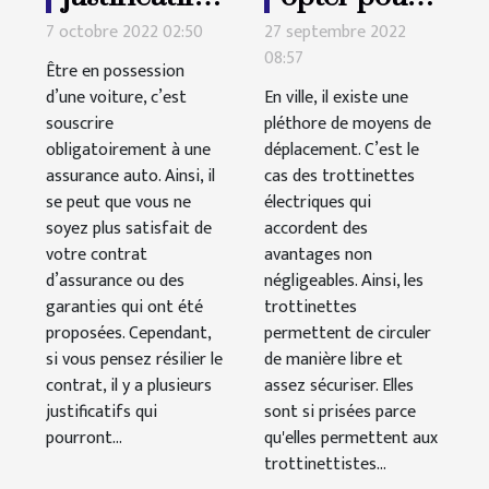
pour résilier
une
7 octobre 2022 02:50
27 septembre 2022
une
08:57
trottinette
Être en possession
assurance
électrique ?
d’une voiture, c’est
En ville, il existe une
souscrire
auto ?
pléthore de moyens de
obligatoirement à une
déplacement. C’est le
assurance auto. Ainsi, il
cas des trottinettes
se peut que vous ne
électriques qui
soyez plus satisfait de
accordent des
votre contrat
avantages non
d’assurance ou des
négligeables. Ainsi, les
garanties qui ont été
trottinettes
proposées. Cependant,
permettent de circuler
si vous pensez résilier le
de manière libre et
contrat, il y a plusieurs
assez sécuriser. Elles
justificatifs qui
sont si prisées parce
pourront...
qu'elles permettent aux
trottinettistes...