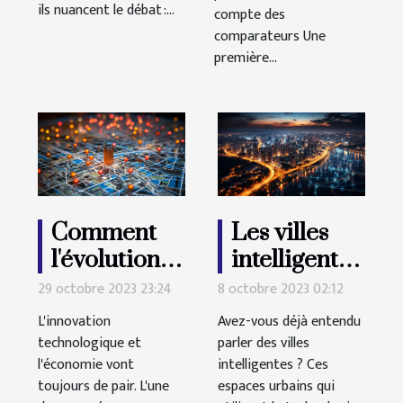
ils nuancent le débat :...
compte des
comparateurs Une
première...
Comment
Les villes
l'évolution
intelligentes
de la
: une
29 octobre 2023 23:24
8 octobre 2023 02:12
technologie
solution
L'innovation
Avez-vous déjà entendu
GPS
pour un
technologique et
parler des villes
l'économie vont
influence
intelligentes ? Ces
avenir plus
toujours de pair. L'une
espaces urbains qui
l'économie
vert ?