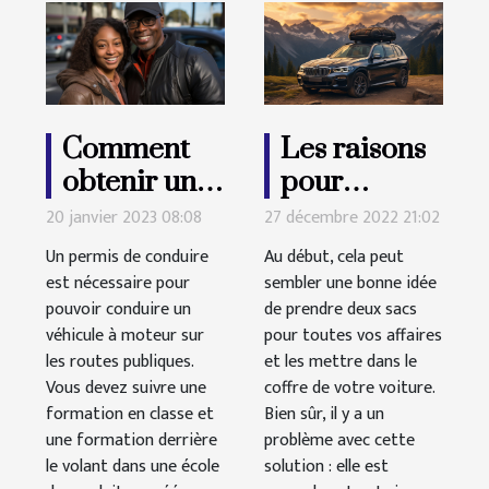
Comment
Les raisons
obtenir un
pour
permis de
lesquelles
20 janvier 2023 08:08
27 décembre 2022 21:02
conduire
vous devrez
Un permis de conduire
Au début, cela peut
sans se
acheter un
est nécessaire pour
sembler une bonne idée
pouvoir conduire un
ruiner ?
de prendre deux sacs
coffre de
véhicule à moteur sur
pour toutes vos affaires
toit
les routes publiques.
et les mettre dans le
Vous devez suivre une
coffre de votre voiture.
formation en classe et
Bien sûr, il y a un
une formation derrière
problème avec cette
le volant dans une école
solution : elle est