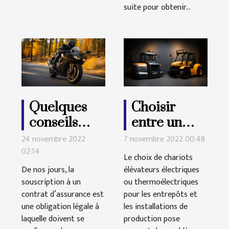
suite pour obtenir...
Quelques
Choisir
conseils
entre un
pour
chariot
24 novembre 2022
7 novembre 2022 00:48
02:14
changer
électrique
Le choix de chariots
d’assurance
ou un
De nos jours, la
élévateurs électriques
souscription à un
moto
ou thermoélectriques
chariot
contrat d’assurance est
pour les entrepôts et
thermique
une obligation légale à
les installations de
laquelle doivent se
production pose