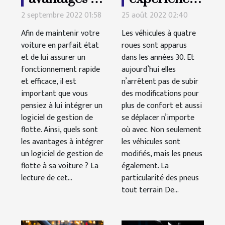
utiliser un
Quel pneu
2 septembre 2022 01:58
25 août 2022 02:40
logiciel de
s’adapte le
Afin de maintenir votre
Les véhicules à quatre
gestion de
mieux à
voiture en parfait état
roues sont apparus
et de lui assurer un
flotte
dans les années 30. Et
toutes les
fonctionnement rapide
aujourd’hui elles
pistes ?
et efficace, il est
n’arrêtent pas de subir
important que vous
des modifications pour
pensiez à lui intégrer un
plus de confort et aussi
logiciel de gestion de
se déplacer n’importe
flotte. Ainsi, quels sont
où avec. Non seulement
les avantages à intégrer
les véhicules sont
un logiciel de gestion de
modifiés, mais les pneus
flotte à sa voiture ? La
également. La
lecture de cet...
particularité des pneus
tout terrain De...