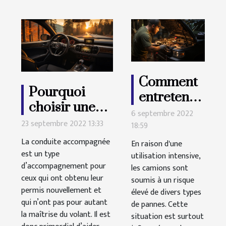
Comment
Pourquoi
entretenir
choisir une
un camion
6 septembre 2022
conduite
23 septembre 2022 13:33
18:59
?
accompagnée
La conduite accompagnée
En raison d'une
?
est un type
utilisation intensive,
d’accompagnement pour
les camions sont
ceux qui ont obtenu leur
soumis à un risque
permis nouvellement et
élevé de divers types
qui n’ont pas pour autant
de pannes. Cette
la maîtrise du volant. Il est
situation est surtout