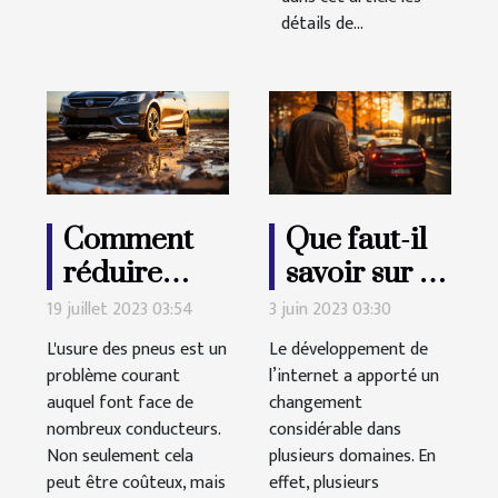
détails de...
Comment
Que faut-il
réduire
savoir sur la
l'usure des
durée des
19 juillet 2023 03:54
3 juin 2023 03:30
pneus d'une
permis de
L'usure des pneus est un
Le développement de
voiture ?
conduire ?
problème courant
l’internet a apporté un
auquel font face de
changement
nombreux conducteurs.
considérable dans
Non seulement cela
plusieurs domaines. En
peut être coûteux, mais
effet, plusieurs