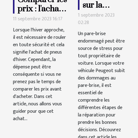
sur la
prix : l'achat
réparation
1 septembre 2023
de pneus
11 septembre 2023 16:17
02:28
d'un pare-
d'hiver
Lorsque l'hiver approche,
brise
Un pare-brise
économiques
il est nécessaire de rouler
endommagé peut être
Peugeot
en toute sécurité et cela
source de stress pour
signifie l'achat de pneus
tout propriétaire de
d'hiver. Cependant, la
voiture. Lorsque votre
dépense peut être
véhicule Peugeot subit
conséquente si vous ne
des dommages au
prenez pas le temps de
pare-brise, il est
comparer les prix avant
essentiel de
d'acheter. Dans cet
comprendre les
article, nous allons vous
différentes étapes de
guider pour que cet
la réparation pour
achat...
prendre les bonnes
décisions. Découvrez
dans cet article les