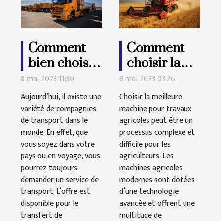
Comment
Comment
bien choisir
choisir la
son service
meilleure
8 mai 2023 11:30
8 mai 2023 03:26
de transport
machine
Aujourd’hui, il existe une
Choisir la meilleure
?
pour
variété de compagnies
machine pour travaux
de transport dans le
agricoles peut être un
travaux
monde. En effet, que
processus complexe et
agricoles en
vous soyez dans votre
difficile pour les
fonction de
pays ou en voyage, vous
agriculteurs. Les
ses besoins
pourrez toujours
machines agricoles
demander un service de
modernes sont dotées
?
transport. L’offre est
d’une technologie
disponible pour le
avancée et offrent une
transfert de
multitude de