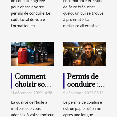
de conduite agréée
encombrante et risque
pour obtenir votre
de faire trébucher
permis de conduire. Le
quelqu'un qui se trouve
coût total de votre
à proximité. La
formation en...
meilleure alternative...
Comment
Permis de
choisir son
conduire :
huile à
comment ça
11 décembre 2022 14:58
9 décembre 2022 08:12
moteur?
se passe ?
La qualité de l'huile à
Le permis de conduire
moteur que vous
est un papier décerné
adoptez à votre moteur
après une longue