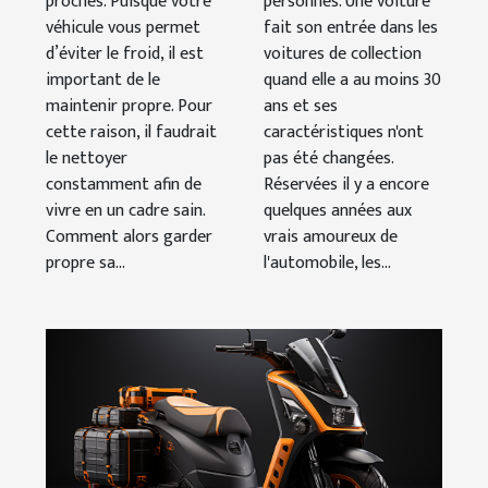
proches. Puisque votre
personnes. Une voiture
l’hiver
véhicule vous permet
fait son entrée dans les
d’éviter le froid, il est
voitures de collection
important de le
quand elle a au moins 30
maintenir propre. Pour
ans et ses
cette raison, il faudrait
caractéristiques n'ont
le nettoyer
pas été changées.
constamment afin de
Réservées il y a encore
vivre en un cadre sain.
quelques années aux
Comment alors garder
vrais amoureux de
propre sa...
l'automobile, les...