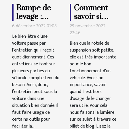
Rampe de
Comment
levage :
savoir si
Pourquoi
votre rotule
6 décembre 2022 01:08
29 novembre 2022
l’acheter
22:46
de
Le bien-être d’une
pour votre
suspension
voiture passe par
Bien que la rotule de
l’entretien qu’il reçoit
voiture ?
suspension soit petite,
est cassée ?
quotidiennement. Ces
elle est très importante
entretiens se font sur
pour le bon
plusieurs parties du
fonctionnement d'un
véhicule compte tenu du
véhicule. Avec son
besoin. Ainsi, donc,
importance, savoir
l’entretien peut sous la
quand il est hors
voiture dans une
d'usage de le changer
situation bien donnée. Il
sera utile. Pour cela,
faut faire usage de
nous faisons la lumière
certains outils pour
sur ce sujet à travers ce
faciliter la...
billet de blog. Lisez la