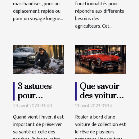
marchandises, pour un
fonctionnalités pour
déplacement rapide ou
répondre aux différents
pour un voyage longue...
besoins des
agriculteurs. Cet...
3 astuces
Que savoir
pour
des voitures
maintenir
de
29 avril 2023 03:40
13 avril 2023 01:34
son véhicule
collection ?
Quand vient l’hiver, il est
Rouler à bord d'une
propre
important de préserver
voiture de collection est
sa santé et celle des
durant
le rêve de plusieurs