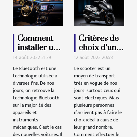
Comment
Critères de
installer un
choix d’un
Bluetooth
scooter
14 août 2022 21:39
12 août 2022 20:58
sur un
électrique
Le Bluetooth est une
Le scooter est un
véhicule ?
technologie utilisée à
moyen de transport
diverses fins. De nos
très en vogue de nos
jours, on retrouve la
jours, surtout ceux qui
technologie Bluetooth
sont électriques. Mais
sur la majorité des
plusieurs personnes
appareils et
n’arrivent pas à faire le
instruments
choix idéal à cause de
mécaniques. C'est le cas
leur grand nombre.
des nouvelles voitures. Il
Comment effectuer le