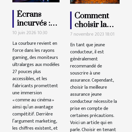
Écrans
Comment
incurvés :
choisir la
simple effet
meilleure
10 juin 2026 10:30
7 novembre 2023 18:01
de mode ou
assurance
La courbure revient en
En tant que jeune
véritable
auto pour
force dans les rayons
conducteur, il est
gaming, des moniteurs
gain pour
généralement
jeune
ultralarges aux modèles
recommandé de
les gamers ?
conducteur ?
27 pouces plus
souscrire à une
accessibles, et les
assurance. Cependant,
fabricants promettent
choisir la meilleure
une immersion
assurance jeune
« comme au cinéma »
conducteur nécessite la
ainsi qu’un avantage
prise en compte de
compétitif. Derrière
certaines précautions.
l’argument marketing,
Voici un article qui en
les chiffres existent, et
parle. Choisir en tenant