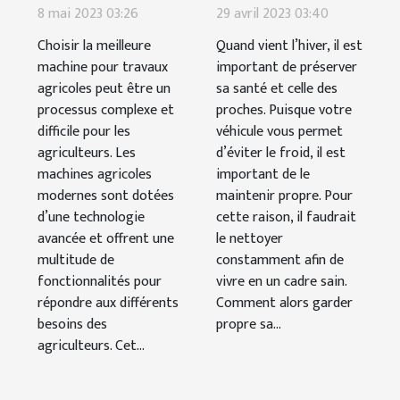
meilleure
maintenir
8 mai 2023 03:26
29 avril 2023 03:40
machine
son véhicule
Choisir la meilleure
Quand vient l’hiver, il est
pour
propre
machine pour travaux
important de préserver
agricoles peut être un
travaux
sa santé et celle des
durant
processus complexe et
proches. Puisque votre
agricoles en
l’hiver
difficile pour les
véhicule vous permet
fonction de
agriculteurs. Les
d’éviter le froid, il est
ses besoins
machines agricoles
important de le
modernes sont dotées
?
maintenir propre. Pour
d’une technologie
cette raison, il faudrait
avancée et offrent une
le nettoyer
multitude de
constamment afin de
fonctionnalités pour
vivre en un cadre sain.
répondre aux différents
Comment alors garder
besoins des
propre sa...
agriculteurs. Cet...