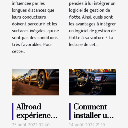
influencée par les
pensiez à lui intégrer un
longues distances que
logiciel de gestion de
leurs conducteurs
flotte. Ainsi, quels sont
doivent parcourir et les
les avantages à intégrer
surfaces inégales, qui ne
un logiciel de gestion de
sont pas des conditions
flotte à sa voiture ? La
très favorables. Pour
lecture de cet...
cette...
Allroad
Comment
expérience :
installer un
Quel pneu
Bluetooth
25 août 2022 02:40
14 août 2022 21:39