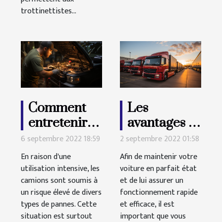
trottinettistes...
Comment
Les
entretenir
avantages à
un camion ?
utiliser un
6 septembre 2022 18:59
2 septembre 2022 01:58
logiciel de
En raison d'une
Afin de maintenir votre
gestion de
utilisation intensive, les
voiture en parfait état
camions sont soumis à
et de lui assurer un
flotte
un risque élevé de divers
fonctionnement rapide
types de pannes. Cette
et efficace, il est
situation est surtout
important que vous