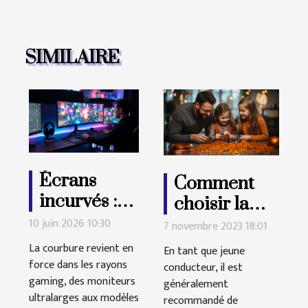
SIMILAIRE
Écrans
Comment
incurvés :
choisir la
simple effet
meilleure
10 juin 2026 10:30
7 novembre 2023 18:01
de mode ou
assurance
La courbure revient en
En tant que jeune
véritable
auto pour
force dans les rayons
conducteur, il est
gaming, des moniteurs
gain pour
généralement
jeune
ultralarges aux modèles
recommandé de
les gamers ?
conducteur ?