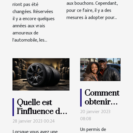
aux bouchons. Cependant,
n'ont pas été
pour ce faire, il y a des
changées. Réservées
mesures à adopter pour...
il y a encore quelques
années aux vrais
amoureux de
l'automobile, les...
Comment
obtenir
Quelle est
un permis
l’influence des
20 janvier 2023
08:08
de
pneus sur la
28 janvier 2023 00:24
conduire
consommation
Un permis de
Lorsque vous avez une