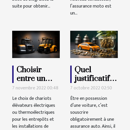
suite pour obtenir...
l’assurance moto est
un...
Choisir
Quel
entre un
justificatif
chariot
pour résilier
7 novembre 2022 00:48
7 octobre 2022 02:50
électrique
une
Le choix de chariots
Être en possession
ou un
assurance
élévateurs électriques
d’une voiture, c’est
ou thermoélectriques
chariot
souscrire
auto ?
pour les entrepôts et
obligatoirement à une
thermique
les installations de
assurance auto. Ainsi, il