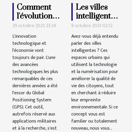
Comment
Les villes
l'évolution
intelligentes
de la
: une
29 octobre 2023 23:24
8 octobre 2023 02:12
technologie
solution
L'innovation
Avez-vous déjà entendu
GPS
pour un
technologique et
parler des villes
l'économie vont
influence
intelligentes ? Ces
avenir plus
toujours de pair. L'une
espaces urbains qui
l'économie
vert ?
des avancées
utilisent la technologie
automobile
technologiques les plus
et la numérisation pour
remarquables de ces
améliorer la qualité de
dernières années a été
vie des citoyens, tout
l'essor du Global
en cherchant à réduire
Positioning System
leur empreinte
(GPS). Cet outil,
environnementale. Si ce
autrefois réservé aux
concept vous est
applications militaires
familier ou totalement
et à la recherche, s'est
nouveau, nous vous...