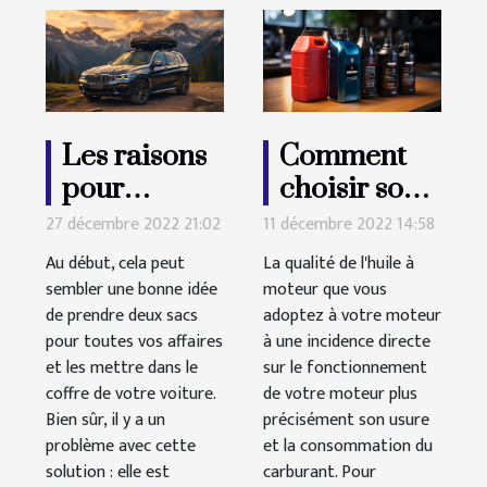
Les raisons
Comment
pour
choisir son
lesquelles
huile à
27 décembre 2022 21:02
11 décembre 2022 14:58
vous devrez
moteur?
Au début, cela peut
La qualité de l'huile à
acheter un
sembler une bonne idée
moteur que vous
de prendre deux sacs
coffre de
adoptez à votre moteur
pour toutes vos affaires
à une incidence directe
toit
et les mettre dans le
sur le fonctionnement
coffre de votre voiture.
de votre moteur plus
Bien sûr, il y a un
précisément son usure
problème avec cette
et la consommation du
solution : elle est
carburant. Pour