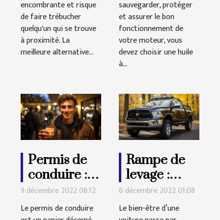
encombrante et risque
sauvegarder, protéger
de faire trébucher
et assurer le bon
quelqu'un qui se trouve
fonctionnement de
à proximité. La
votre moteur, vous
meilleure alternative...
devez choisir une huile
à...
Permis de
Rampe de
conduire :
levage :
comment ça
Pourquoi
9 décembre 2022 08:12
6 décembre 2022 01:08
se passe ?
l’acheter
Le permis de conduire
Le bien-être d’une
pour votre