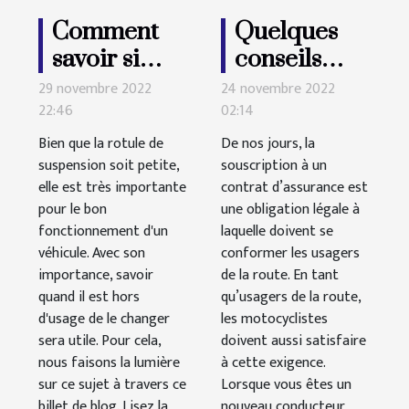
Comment
Quelques
savoir si
conseils
votre rotule
pour
29 novembre 2022
24 novembre 2022
22:46
de
02:14
changer
suspension
d’assurance
Bien que la rotule de
De nos jours, la
suspension soit petite,
est cassée ?
souscription à un
moto
elle est très importante
contrat d’assurance est
pour le bon
une obligation légale à
fonctionnement d'un
laquelle doivent se
véhicule. Avec son
conformer les usagers
importance, savoir
de la route. En tant
quand il est hors
qu’usagers de la route,
d'usage de le changer
les motocyclistes
sera utile. Pour cela,
doivent aussi satisfaire
nous faisons la lumière
à cette exigence.
sur ce sujet à travers ce
Lorsque vous êtes un
billet de blog. Lisez la
nouveau conducteur,