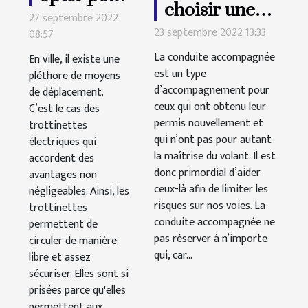
choisir une
une
27 septembre 2022
conduite
23 septembre 2022 13:33
08:57
trottinette
accompagnée
électrique
La conduite accompagnée
En ville, il existe une
?
est un type
pléthore de moyens
?
d’accompagnement pour
de déplacement.
ceux qui ont obtenu leur
C’est le cas des
permis nouvellement et
trottinettes
qui n’ont pas pour autant
électriques qui
la maîtrise du volant. Il est
accordent des
donc primordial d’aider
avantages non
ceux-là afin de limiter les
négligeables. Ainsi, les
risques sur nos voies. La
trottinettes
conduite accompagnée ne
permettent de
pas réserver à n’importe
circuler de manière
qui, car...
libre et assez
sécuriser. Elles sont si
prisées parce qu'elles
permettent aux