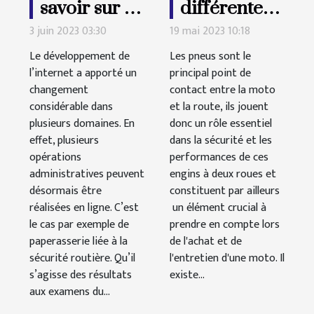
savoir sur la
différentes
durée des
catégories
3 juin 2023 03:30
19 mai 2023 10:18
permis de
de pneus de
Le développement de
Les pneus sont le
conduire ?
motos
l’internet a apporté un
principal point de
changement
contact entre la moto
considérable dans
et la route, ils jouent
plusieurs domaines. En
donc un rôle essentiel
effet, plusieurs
dans la sécurité et les
opérations
performances de ces
administratives peuvent
engins à deux roues et
désormais être
constituent par ailleurs
réalisées en ligne. C’est
un élément crucial à
le cas par exemple de
prendre en compte lors
paperasserie liée à la
de l'achat et de
sécurité routière. Qu’il
l'entretien d'une moto. Il
s’agisse des résultats
existe...
aux examens du...