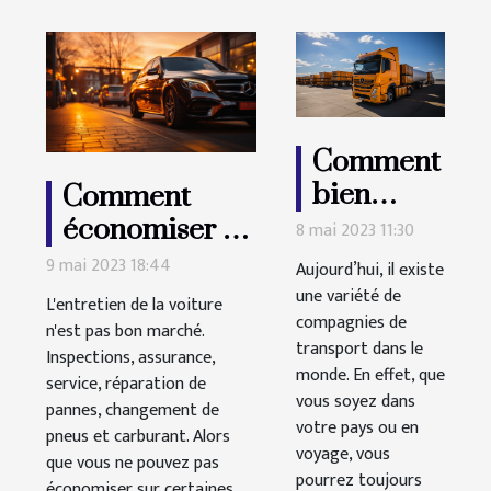
Comment
bien
Comment
choisir
économiser du
8 mai 2023 11:30
son
carburant ?
9 mai 2023 18:44
Aujourd’hui, il existe
service de
Top 4 façons
une variété de
L'entretien de la voiture
compagnies de
transport
de réduire la
n'est pas bon marché.
transport dans le
?
Inspections, assurance,
consommation
monde. En effet, que
service, réparation de
de carburant
vous soyez dans
pannes, changement de
votre pays ou en
pneus et carburant. Alors
voyage, vous
que vous ne pouvez pas
pourrez toujours
économiser sur certaines