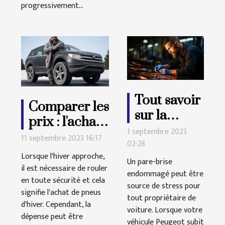
progressivement...
Tout savoir
Comparer les
sur la
prix : l'achat
réparation
1 septembre 2023
de pneus
11 septembre 2023 16:17
02:28
d'un pare-
d'hiver
Lorsque l'hiver approche,
brise
Un pare-brise
économiques
il est nécessaire de rouler
endommagé peut être
Peugeot
en toute sécurité et cela
source de stress pour
signifie l'achat de pneus
tout propriétaire de
d'hiver. Cependant, la
voiture. Lorsque votre
dépense peut être
véhicule Peugeot subit