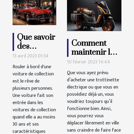
Que savoir
Comment
des
maintenir les
voitures
13 avril 2023 01:34
performances
10 février 2023 14:44
de
Rouler à bord d'une
de la batterie
collection
Que vous ayez prévu
voiture de collection
de votre
d’acheter une trottinette
est le rêve de
?
électrique ou que vous en
trottinette
plusieurs personnes.
possédiez déjà un, vous
Une voiture fait son
électrique ?
voudriez toujours qu’il
entrée dans les
fonctionne bien. Ainsi,
voitures de collection
vous pourrez vous
quand elle a au moins
déplacer librement en ville
30 ans et ses
sans craindre de faire face
caractéristiques