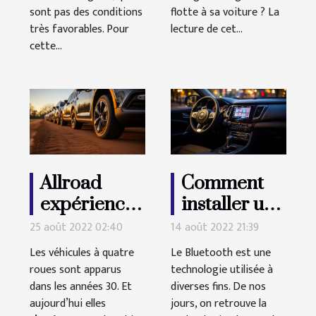
sont pas des conditions
flotte à sa voiture ? La
très favorables. Pour
lecture de cet...
cette...
Allroad
Comment
expérience :
installer un
Quel pneu
Bluetooth
25 août 2022 02:40
14 août 2022 21:39
s’adapte le
sur un
Les véhicules à quatre
Le Bluetooth est une
mieux à
véhicule ?
roues sont apparus
technologie utilisée à
dans les années 30. Et
toutes les
diverses fins. De nos
aujourd’hui elles
jours, on retrouve la
pistes ?