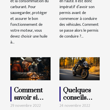
et la consommation du
en faute. Il est donc
carburant. Pour
impératif d’avoir son
sauvegarder, protéger
permis avant de
et assurer le bon
commencer à conduire
fonctionnement de
des véhicules. Comment
votre moteur, vous
se passe alors le permis
devez choisir une huile
de conduire ?...
à...
Comment
Quelques
savoir si
conseils
votre rotule
pour
29 novembre 2022
24 novembre 2022