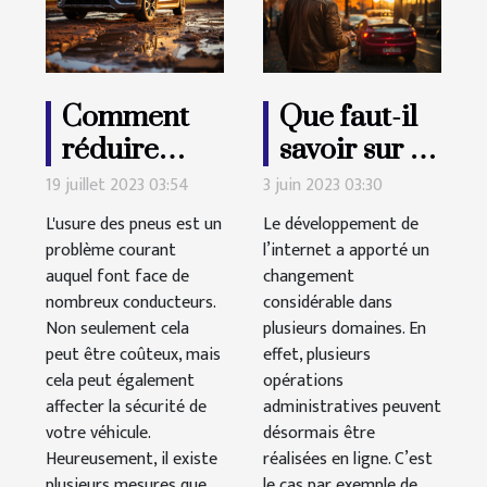
Comment
Que faut-il
réduire
savoir sur la
l'usure des
durée des
19 juillet 2023 03:54
3 juin 2023 03:30
pneus d'une
permis de
L'usure des pneus est un
Le développement de
voiture ?
conduire ?
problème courant
l’internet a apporté un
auquel font face de
changement
nombreux conducteurs.
considérable dans
Non seulement cela
plusieurs domaines. En
peut être coûteux, mais
effet, plusieurs
cela peut également
opérations
affecter la sécurité de
administratives peuvent
votre véhicule.
désormais être
Heureusement, il existe
réalisées en ligne. C’est
plusieurs mesures que
le cas par exemple de