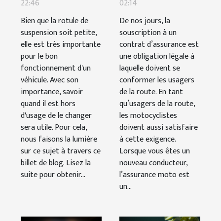
22:46
de
02:14
changer
suspension
d’assurance
Bien que la rotule de
De nos jours, la
suspension soit petite,
est cassée ?
souscription à un
moto
elle est très importante
contrat d’assurance est
pour le bon
une obligation légale à
fonctionnement d'un
laquelle doivent se
véhicule. Avec son
conformer les usagers
importance, savoir
de la route. En tant
quand il est hors
qu’usagers de la route,
d'usage de le changer
les motocyclistes
sera utile. Pour cela,
doivent aussi satisfaire
nous faisons la lumière
à cette exigence.
sur ce sujet à travers ce
Lorsque vous êtes un
billet de blog. Lisez la
nouveau conducteur,
suite pour obtenir...
l’assurance moto est
un...