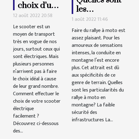
Quelles sont
choix d’un
les
scooter
12 août 2022 20:58
particularités
1 août 2022 11:46
électrique
Le scooter est un
d’un rallye à
Faire du rallye à moto est
moyen de transport
moto en
assez plaisant. Pour les
très en vogue de nos
amoureux de sensations
montagne ?
jours, surtout ceux qui
intenses, la conduite en
sont électriques. Mais
montagne l’est encore
plusieurs personnes
plus. Cet attrait est dû
n’arrivent pas à faire
aux spécificités de ce
le choix idéal à cause
genre de terrain. Quelles
de leur grand nombre.
sont les particularités du
Comment effectuer le
rallye à moto en
choix de votre scooter
montagne? La faible
électrique
sécurité des
facilement ?
infrastructures La...
Découvrez ci-dessous
des...