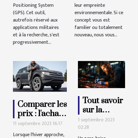
Positioning System
leur empreinte
(GPS). Cet outil,
environnementale. Si ce
autrefois réservé aux
concept vous est
applications militaires
familier ou totalement
et à la recherche, s'est
nouveau, nous vous...
progressivement...
Tout savoir
Comparer les
sur la
prix : l'achat
réparation
1 septembre 2023
de pneus
11 septembre 2023 16:17
02:28
d'un pare-
d'hiver
Lorsque l'hiver approche,
brise