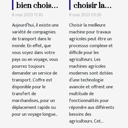
bien choisir
choisir la
son service
meilleure
8 mai 2023 11:30
8 mai 2023 03:26
de transport
machine
Aujourd’hui, il existe une
Choisir la meilleure
?
pour
variété de compagnies
machine pour travaux
de transport dans le
agricoles peut être un
travaux
monde. En effet, que
processus complexe et
agricoles en
vous soyez dans votre
difficile pour les
fonction de
pays ou en voyage, vous
agriculteurs. Les
ses besoins
pourrez toujours
machines agricoles
demander un service de
modernes sont dotées
?
transport. L’offre est
d’une technologie
disponible pour le
avancée et offrent une
transfert de
multitude de
marchandises, pour un
fonctionnalités pour
déplacement rapide ou
répondre aux différents
pour un voyage longue...
besoins des
agriculteurs. Cet...