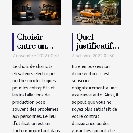
Choisir
Quel
entre un
justificatif
chariot
pour résilier
7 novembre 2022 00:48
7 octobre 2022 02:50
électrique
une
Le choix de chariots
Être en possession
ou un
assurance
élévateurs électriques
d’une voiture, c’est
ou thermoélectriques
chariot
souscrire
auto ?
pour les entrepôts et
obligatoirement à une
thermique
les installations de
assurance auto. Ainsi, il
production pose
se peut que vous ne
souvent des problèmes
soyez plus satisfait de
aux personnes. Le lieu
votre contrat
d’utilisation est un
d’assurance ou des
facteur important dans
garanties qui ont été