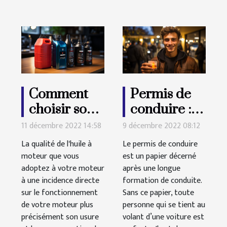
Comment
Permis de
choisir son
conduire :
huile à
comment ça
11 décembre 2022 14:58
9 décembre 2022 08:12
moteur?
se passe ?
La qualité de l'huile à
Le permis de conduire
moteur que vous
est un papier décerné
adoptez à votre moteur
après une longue
à une incidence directe
formation de conduite.
sur le fonctionnement
Sans ce papier, toute
de votre moteur plus
personne qui se tient au
précisément son usure
volant d’une voiture est