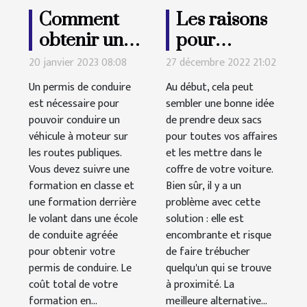
Comment
Les raisons
obtenir un
pour
permis de
lesquelles
20 janvier 2023 08:08
27 décembre 2022 21:02
conduire
vous devrez
Un permis de conduire
Au début, cela peut
sans se
acheter un
est nécessaire pour
sembler une bonne idée
pouvoir conduire un
ruiner ?
de prendre deux sacs
coffre de
véhicule à moteur sur
pour toutes vos affaires
toit
les routes publiques.
et les mettre dans le
Vous devez suivre une
coffre de votre voiture.
formation en classe et
Bien sûr, il y a un
une formation derrière
problème avec cette
le volant dans une école
solution : elle est
de conduite agréée
encombrante et risque
pour obtenir votre
de faire trébucher
permis de conduire. Le
quelqu'un qui se trouve
coût total de votre
à proximité. La
formation en...
meilleure alternative...