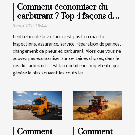
Comment économiser du
carburant ? Top 4 façons de
réduire la consommation de
9 mai 2023 18:44
carburant
L'entretien de la voiture n'est pas bon marché.
Inspections, assurance, service, réparation de pannes,
changement de pneus et carburant. Alors que vous ne
pouvez pas économiser sur certaines choses, dans le
cas du carburant, c'est la conduite incompétente qui
génère le plus souvent les coûts les...
Comment
Comment