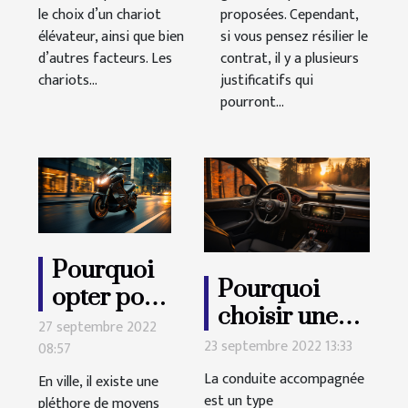
le choix d’un chariot
proposées. Cependant,
élévateur, ainsi que bien
si vous pensez résilier le
d’autres facteurs. Les
contrat, il y a plusieurs
chariots...
justificatifs qui
pourront...
Pourquoi
Pourquoi
opter pour
choisir une
une
27 septembre 2022
conduite
23 septembre 2022 13:33
08:57
trottinette
accompagnée
électrique
La conduite accompagnée
En ville, il existe une
?
est un type
pléthore de moyens
?