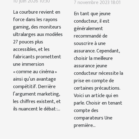
simple effet
meilleure
10 juin 2026 10:30
7 novembre 2023 18:01
de mode ou
assurance
La courbure revient en
En tant que jeune
véritable
auto pour
force dans les rayons
conducteur, il est
gaming, des moniteurs
gain pour
généralement
jeune
ultralarges aux modèles
recommandé de
les gamers ?
conducteur ?
27 pouces plus
souscrire à une
accessibles, et les
assurance. Cependant,
fabricants promettent
choisir la meilleure
une immersion
assurance jeune
« comme au cinéma »
conducteur nécessite la
ainsi qu’un avantage
prise en compte de
compétitif. Derrière
certaines précautions.
l’argument marketing,
Voici un article qui en
les chiffres existent, et
parle. Choisir en tenant
ils nuancent le débat :...
compte des
comparateurs Une
première...