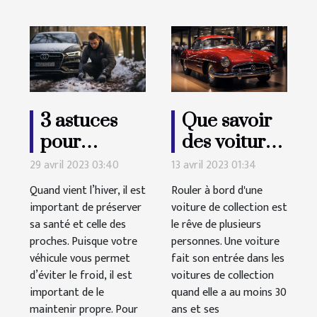
3 astuces
Que savoir
pour
des voitures
maintenir
de
29 avril 2023 03:40
13 avril 2023 01:34
son véhicule
collection ?
Quand vient l’hiver, il est
Rouler à bord d'une
propre
important de préserver
voiture de collection est
sa santé et celle des
durant
le rêve de plusieurs
proches. Puisque votre
personnes. Une voiture
l’hiver
véhicule vous permet
fait son entrée dans les
d’éviter le froid, il est
voitures de collection
important de le
quand elle a au moins 30
maintenir propre. Pour
ans et ses