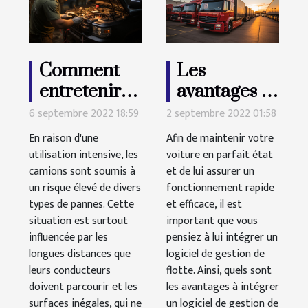
Comment
Les
entretenir
avantages à
un camion ?
utiliser un
6 septembre 2022 18:59
2 septembre 2022 01:58
logiciel de
En raison d'une
Afin de maintenir votre
gestion de
utilisation intensive, les
voiture en parfait état
camions sont soumis à
et de lui assurer un
flotte
un risque élevé de divers
fonctionnement rapide
types de pannes. Cette
et efficace, il est
situation est surtout
important que vous
influencée par les
pensiez à lui intégrer un
longues distances que
logiciel de gestion de
leurs conducteurs
flotte. Ainsi, quels sont
doivent parcourir et les
les avantages à intégrer
surfaces inégales, qui ne
un logiciel de gestion de