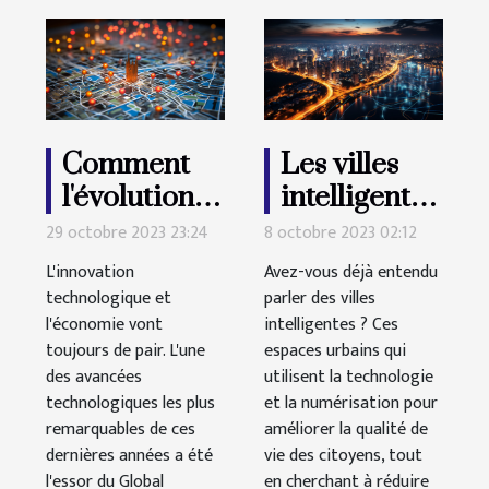
Comment
Les villes
l'évolution
intelligentes
de la
: une
29 octobre 2023 23:24
8 octobre 2023 02:12
technologie
solution
L'innovation
Avez-vous déjà entendu
GPS
pour un
technologique et
parler des villes
l'économie vont
influence
intelligentes ? Ces
avenir plus
toujours de pair. L'une
espaces urbains qui
l'économie
vert ?
des avancées
utilisent la technologie
automobile
technologiques les plus
et la numérisation pour
remarquables de ces
améliorer la qualité de
dernières années a été
vie des citoyens, tout
l'essor du Global
en cherchant à réduire