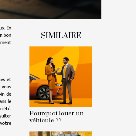
us. En
SIMILAIRE
un bon
omment
nes et
 vous
oin de
ans le
riété.
Pourquoi louer un
sulter
véhicule ??
 votre