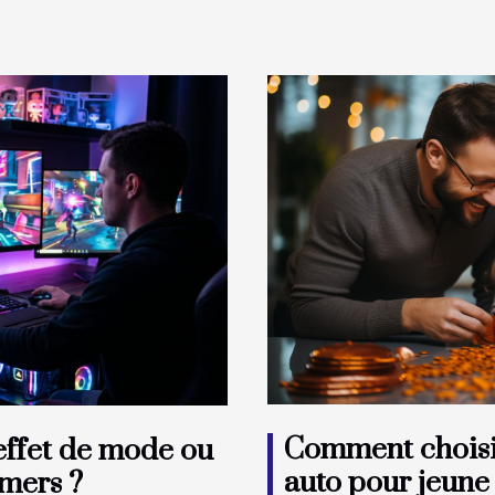
Comment choisir
 effet de mode ou
auto pour jeune
amers ?